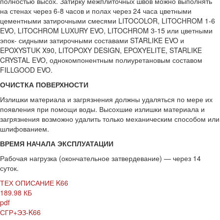
полностью высох. Затирку межплиточных швов можно выполнять
на стенах через 6-8 часов и полах через 24 часа цветными
цементными затирочными смесями LITOCOLOR, LITOCHROM 1-6
EVO, LITOCHROM LUXURY EVO, LITOCHROM 3-15 или цветными
эпок- сидными затирочными составами STARLIKE EVO и
EPOXYSTUK X90, LITOPOXY DESIGN, EPOXYELITE, STARLIKE
CRYSTAL EVO, однокомпонентным полиуретановым составом
FILLGOOD EVO.
ОЧИСТКА ПОВЕРХНОСТИ
Излишки материала и загрязнения должны удаляться по мере их
появления при помощи воды. Высохшие излишки материала и
загрязнения возможно удалить только механическим способом или
шлифованием.
ВРЕМЯ НАЧАЛА ЭКСПЛУАТАЦИИ
Рабочая нагрузка (окончательное затвердевание) — через 14
суток.
ТЕХ ОПИСАНИЕ K66
189.98 КБ
pdf
СГР+ЭЗ-K66