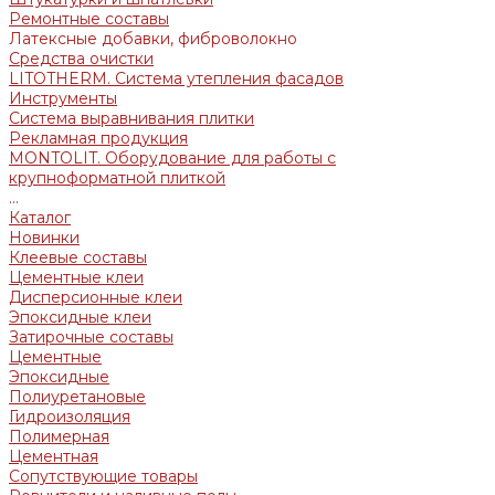
Ремонтные составы
Латексные добавки, фиброволокно
Средства очистки
LITOTHERM. Система утепления фасадов
Инструменты
Система выравнивания плитки
Рекламная продукция
MONTOLIT. Оборудование для работы с
крупноформатной плиткой
...
Каталог
Новинки
Клеевые составы
Цементные клеи
Дисперсионные клеи
Эпоксидные клеи
Затирочные составы
Цементные
Эпоксидные
Полиуретановые
Гидроизоляция
Полимерная
Цементная
Сопутствующие товары