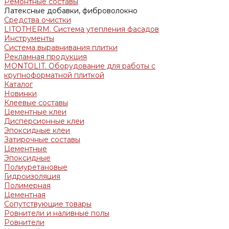
Ремонтные составы
Латексные добавки, фиброволокно
Средства очистки
LITOTHERM. Система утепления фасадов
Инструменты
Система выравнивания плитки
Рекламная продукция
MONTOLIT. Оборудование для работы с
крупноформатной плиткой
Каталог
Новинки
Клеевые составы
Цементные клеи
Дисперсионные клеи
Эпоксидные клеи
Затирочные составы
Цементные
Эпоксидные
Полиуретановые
Гидроизоляция
Полимерная
Цементная
Сопутствующие товары
Ровнители и наливные полы
Ровнители