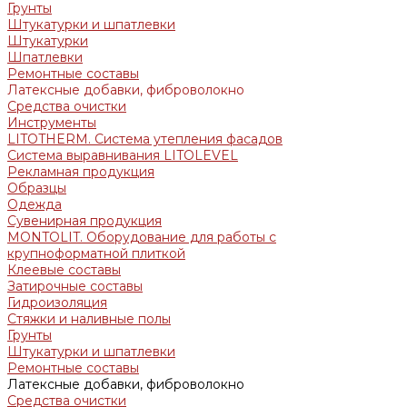
Грунты
Штукатурки и шпатлевки
Штукатурки
Шпатлевки
Ремонтные составы
Латексные добавки, фиброволокно
Средства очистки
Инструменты
LITOTHERM. Система утепления фасадов
Система выравнивания LITOLEVEL
Рекламная продукция
Образцы
Одежда
Сувенирная продукция
MONTOLIT. Оборудование для работы с
крупноформатной плиткой
Клеевые составы
Затирочные составы
Гидроизоляция
Стяжки и наливные полы
Грунты
Штукатурки и шпатлевки
Ремонтные составы
Латексные добавки, фиброволокно
Средства очистки