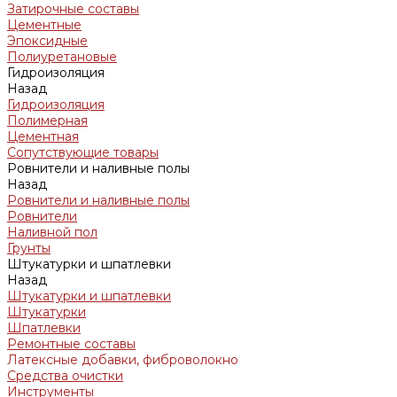
Затирочные составы
Цементные
Эпоксидные
Полиуретановые
Гидроизоляция
Назад
Гидроизоляция
Полимерная
Цементная
Сопутствующие товары
Ровнители и наливные полы
Назад
Ровнители и наливные полы
Ровнители
Наливной пол
Грунты
Штукатурки и шпатлевки
Назад
Штукатурки и шпатлевки
Штукатурки
Шпатлевки
Ремонтные составы
Латексные добавки, фиброволокно
Средства очистки
Инструменты