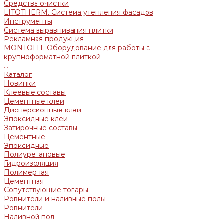
Средства очистки
LITOTHERM. Система утепления фасадов
Инструменты
Система выравнивания плитки
Рекламная продукция
MONTOLIT. Оборудование для работы с
крупноформатной плиткой
...
Каталог
Новинки
Клеевые составы
Цементные клеи
Дисперсионные клеи
Эпоксидные клеи
Затирочные составы
Цементные
Эпоксидные
Полиуретановые
Гидроизоляция
Полимерная
Цементная
Сопутствующие товары
Ровнители и наливные полы
Ровнители
Наливной пол