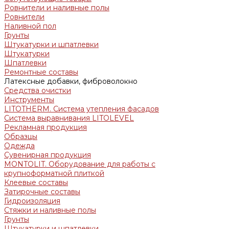
Ровнители и наливные полы
Ровнители
Наливной пол
Грунты
Штукатурки и шпатлевки
Штукатурки
Шпатлевки
Ремонтные составы
Латексные добавки, фиброволокно
Средства очистки
Инструменты
LITOTHERM. Система утепления фасадов
Система выравнивания LITOLEVEL
Рекламная продукция
Образцы
Одежда
Сувенирная продукция
MONTOLIT. Оборудование для работы с
крупноформатной плиткой
Клеевые составы
Затирочные составы
Гидроизоляция
Стяжки и наливные полы
Грунты
Штукатурки и шпатлевки