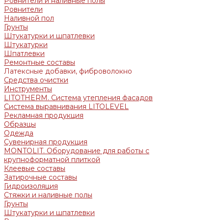
Ровнители и наливные полы
Ровнители
Наливной пол
Грунты
Штукатурки и шпатлевки
Штукатурки
Шпатлевки
Ремонтные составы
Латексные добавки, фиброволокно
Средства очистки
Инструменты
LITOTHERM. Система утепления фасадов
Система выравнивания LITOLEVEL
Рекламная продукция
Образцы
Одежда
Сувенирная продукция
MONTOLIT. Оборудование для работы с
крупноформатной плиткой
Клеевые составы
Затирочные составы
Гидроизоляция
Стяжки и наливные полы
Грунты
Штукатурки и шпатлевки