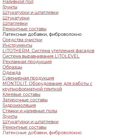
Наливной пол
Грунты
Штукатурки и шпатлевки
Штукатурки
Шпатлевки
Ремонтные составы
Латексные добавки, фиброволокно
Средства очистки
Инструменты
LITOTHERM. Система утепления фасадов
Система выравнивания LITOLEVEL
Рекламная продукция
Образцы
Одежда
Сувенирная продукция
MONTOLIT. Оборудование для работы с
крупноформатной плиткой
Клеевые составы
Затирочные составы
Гидроизоляция
Стяжки и наливные полы
Грунты
Штукатурки и шпатлевки
Ремонтные составы
Латексные добавки, фиброволокно