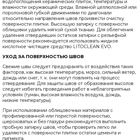
водопоглощения керамических плиток, температуры и
влажности окружающей среды. Влажной целлюлозной или
поролоновой губкой движениями по диагонали
относительно направления швов произвести очистку
поверхности плитки. Высохшую затирку с поверхности
облицовки удалить мягкой сухой тканью. Для облегчения
удаления отвердевших остатков затирки с рельефной
поверхности рекомендуется использовать жидкое
кислотное чистящее средство LITOCLEAN EVO.
УХОД ЗА ПОВЕРХНОСТЬЮ ШВОВ
Свежие швы следует предохранять от воздействия таких
факторов, как высокая температура, мороз, сильный ветер,
дождь или снег, т. к. они могут повлиять на процесс
отвердевания. Для защиты швов от образования высолов
следует избегать проведения работ в неблагоприятных
условиях (туман, высокая влажность воздуха, дождь,
низкие температуры).
При использовании облицовочных материалов с
профилированной или пористой поверхностью,
шероховатых и без глазури рекомендуется выполнить
пробную затирку швов, чтобы проверить легко ли
удаляются с поверхности плитки остатки цемента и
пигмента.