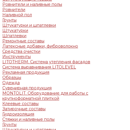
Ровнители и наливные полы
Ровнители
Наливной пол
Грунты
Штукатурки и шпатлевки
Штукатурки
Шпатлевки
Ремонтные составы
Латексные добавки, фиброволокно
Средства очистки
Инструменты
LITOTHERM. Система утепления фасадов
Система выравнивания LITOLEVEL
Рекламная продукция
Образцы
Одежда
Сувенирная продукция
MONTOLIT. Оборудование для работы с
крупноформатной плиткой
Клеевые составы
Затирочные составы
Гидроизоляция
Стяжки и наливные полы
Грунты
Штукатурки и шпатлевки