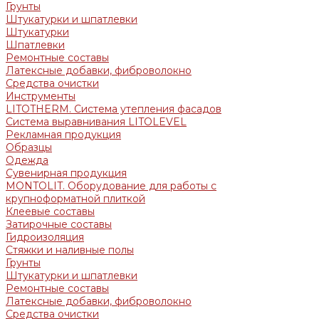
Грунты
Штукатурки и шпатлевки
Штукатурки
Шпатлевки
Ремонтные составы
Латексные добавки, фиброволокно
Средства очистки
Инструменты
LITOTHERM. Система утепления фасадов
Система выравнивания LITOLEVEL
Рекламная продукция
Образцы
Одежда
Сувенирная продукция
MONTOLIT. Оборудование для работы с
крупноформатной плиткой
Клеевые составы
Затирочные составы
Гидроизоляция
Стяжки и наливные полы
Грунты
Штукатурки и шпатлевки
Ремонтные составы
Латексные добавки, фиброволокно
Средства очистки