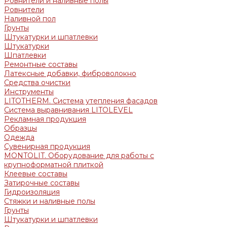
Ровнители и наливные полы
Ровнители
Наливной пол
Грунты
Штукатурки и шпатлевки
Штукатурки
Шпатлевки
Ремонтные составы
Латексные добавки, фиброволокно
Средства очистки
Инструменты
LITOTHERM. Система утепления фасадов
Система выравнивания LITOLEVEL
Рекламная продукция
Образцы
Одежда
Сувенирная продукция
MONTOLIT. Оборудование для работы с
крупноформатной плиткой
Клеевые составы
Затирочные составы
Гидроизоляция
Стяжки и наливные полы
Грунты
Штукатурки и шпатлевки