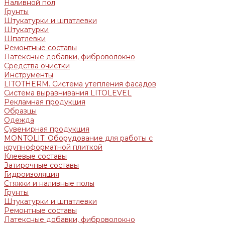
Наливной пол
Грунты
Штукатурки и шпатлевки
Штукатурки
Шпатлевки
Ремонтные составы
Латексные добавки, фиброволокно
Средства очистки
Инструменты
LITOTHERM. Система утепления фасадов
Система выравнивания LITOLEVEL
Рекламная продукция
Образцы
Одежда
Сувенирная продукция
MONTOLIT. Оборудование для работы с
крупноформатной плиткой
Клеевые составы
Затирочные составы
Гидроизоляция
Стяжки и наливные полы
Грунты
Штукатурки и шпатлевки
Ремонтные составы
Латексные добавки, фиброволокно