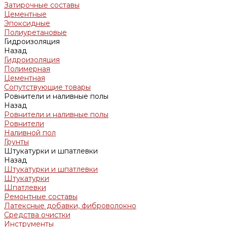
Затирочные составы
Цементные
Эпоксидные
Полиуретановые
Гидроизоляция
Назад
Гидроизоляция
Полимерная
Цементная
Сопутствующие товары
Ровнители и наливные полы
Назад
Ровнители и наливные полы
Ровнители
Наливной пол
Грунты
Штукатурки и шпатлевки
Назад
Штукатурки и шпатлевки
Штукатурки
Шпатлевки
Ремонтные составы
Латексные добавки, фиброволокно
Средства очистки
Инструменты