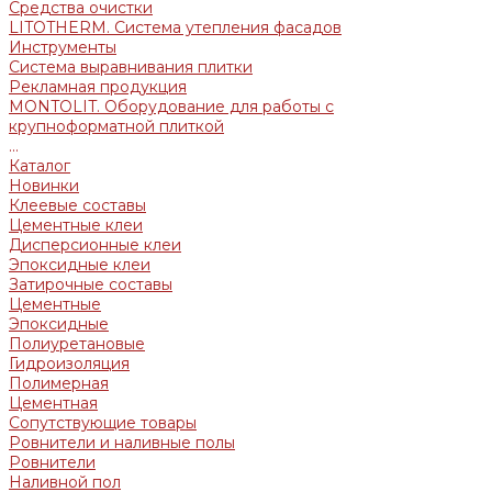
Средства очистки
LITOTHERM. Система утепления фасадов
Инструменты
Система выравнивания плитки
Рекламная продукция
MONTOLIT. Оборудование для работы с
крупноформатной плиткой
...
Каталог
Новинки
Клеевые составы
Цементные клеи
Дисперсионные клеи
Эпоксидные клеи
Затирочные составы
Цементные
Эпоксидные
Полиуретановые
Гидроизоляция
Полимерная
Цементная
Сопутствующие товары
Ровнители и наливные полы
Ровнители
Наливной пол