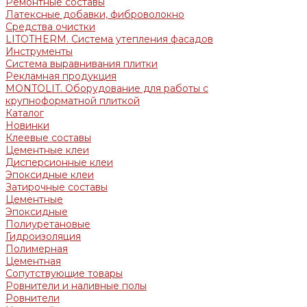
Ремонтные составы
Латексные добавки, фиброволокно
Средства очистки
LITOTHERM. Система утепления фасадов
Инструменты
Система выравнивания плитки
Рекламная продукция
MONTOLIT. Оборудование для работы с
крупноформатной плиткой
Каталог
Новинки
Клеевые составы
Цементные клеи
Дисперсионные клеи
Эпоксидные клеи
Затирочные составы
Цементные
Эпоксидные
Полиуретановые
Гидроизоляция
Полимерная
Цементная
Сопутствующие товары
Ровнители и наливные полы
Ровнители