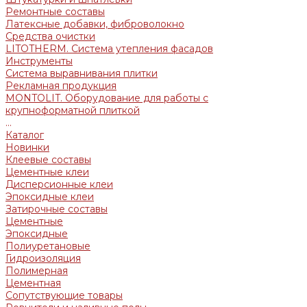
Ремонтные составы
Латексные добавки, фиброволокно
Средства очистки
LITOTHERM. Система утепления фасадов
Инструменты
Система выравнивания плитки
Рекламная продукция
MONTOLIT. Оборудование для работы с
крупноформатной плиткой
...
Каталог
Новинки
Клеевые составы
Цементные клеи
Дисперсионные клеи
Эпоксидные клеи
Затирочные составы
Цементные
Эпоксидные
Полиуретановые
Гидроизоляция
Полимерная
Цементная
Сопутствующие товары