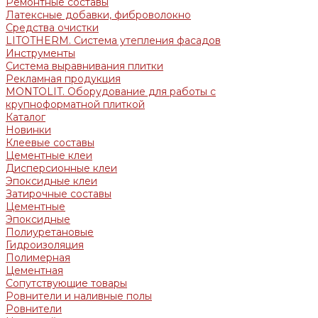
Ремонтные составы
Латексные добавки, фиброволокно
Средства очистки
LITOTHERM. Система утепления фасадов
Инструменты
Система выравнивания плитки
Рекламная продукция
MONTOLIT. Оборудование для работы с
крупноформатной плиткой
Каталог
Новинки
Клеевые составы
Цементные клеи
Дисперсионные клеи
Эпоксидные клеи
Затирочные составы
Цементные
Эпоксидные
Полиуретановые
Гидроизоляция
Полимерная
Цементная
Сопутствующие товары
Ровнители и наливные полы
Ровнители