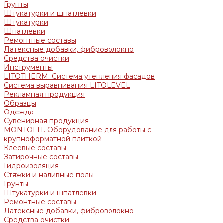
Грунты
Штукатурки и шпатлевки
Штукатурки
Шпатлевки
Ремонтные составы
Латексные добавки, фиброволокно
Средства очистки
Инструменты
LITOTHERM. Система утепления фасадов
Система выравнивания LITOLEVEL
Рекламная продукция
Образцы
Одежда
Сувенирная продукция
MONTOLIT. Оборудование для работы с
крупноформатной плиткой
Клеевые составы
Затирочные составы
Гидроизоляция
Стяжки и наливные полы
Грунты
Штукатурки и шпатлевки
Ремонтные составы
Латексные добавки, фиброволокно
Средства очистки