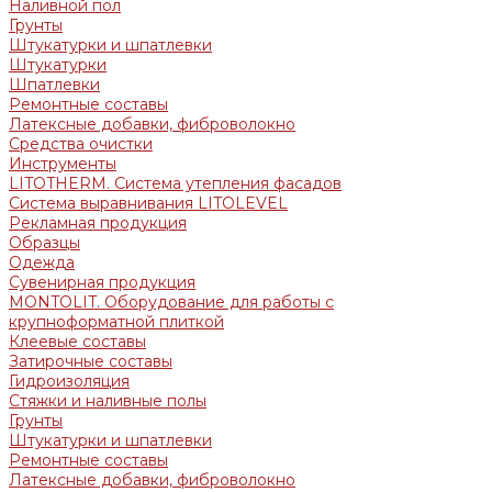
Наливной пол
Грунты
Штукатурки и шпатлевки
Штукатурки
Шпатлевки
Ремонтные составы
Латексные добавки, фиброволокно
Средства очистки
Инструменты
LITOTHERM. Система утепления фасадов
Система выравнивания LITOLEVEL
Рекламная продукция
Образцы
Одежда
Сувенирная продукция
MONTOLIT. Оборудование для работы с
крупноформатной плиткой
Клеевые составы
Затирочные составы
Гидроизоляция
Стяжки и наливные полы
Грунты
Штукатурки и шпатлевки
Ремонтные составы
Латексные добавки, фиброволокно