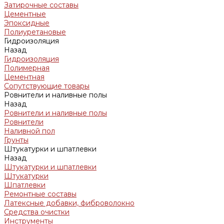
Затирочные составы
Цементные
Эпоксидные
Полиуретановые
Гидроизоляция
Назад
Гидроизоляция
Полимерная
Цементная
Сопутствующие товары
Ровнители и наливные полы
Назад
Ровнители и наливные полы
Ровнители
Наливной пол
Грунты
Штукатурки и шпатлевки
Назад
Штукатурки и шпатлевки
Штукатурки
Шпатлевки
Ремонтные составы
Латексные добавки, фиброволокно
Средства очистки
Инструменты