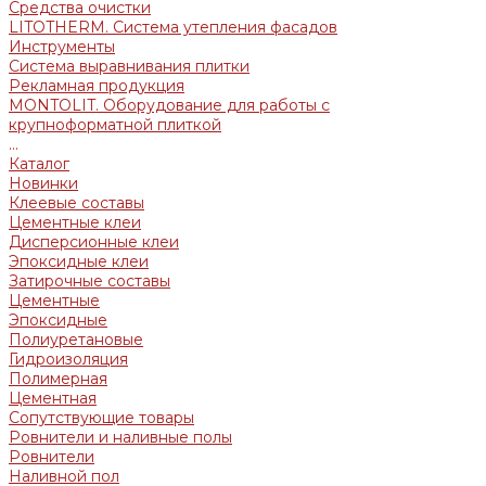
Средства очистки
LITOTHERM. Система утепления фасадов
Инструменты
Система выравнивания плитки
Рекламная продукция
MONTOLIT. Оборудование для работы с
крупноформатной плиткой
...
Каталог
Новинки
Клеевые составы
Цементные клеи
Дисперсионные клеи
Эпоксидные клеи
Затирочные составы
Цементные
Эпоксидные
Полиуретановые
Гидроизоляция
Полимерная
Цементная
Сопутствующие товары
Ровнители и наливные полы
Ровнители
Наливной пол