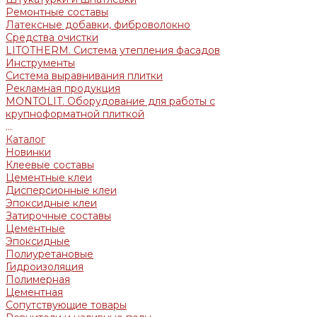
Ремонтные составы
Латексные добавки, фиброволокно
Средства очистки
LITOTHERM. Система утепления фасадов
Инструменты
Система выравнивания плитки
Рекламная продукция
MONTOLIT. Оборудование для работы с
крупноформатной плиткой
...
Каталог
Новинки
Клеевые составы
Цементные клеи
Дисперсионные клеи
Эпоксидные клеи
Затирочные составы
Цементные
Эпоксидные
Полиуретановые
Гидроизоляция
Полимерная
Цементная
Сопутствующие товары