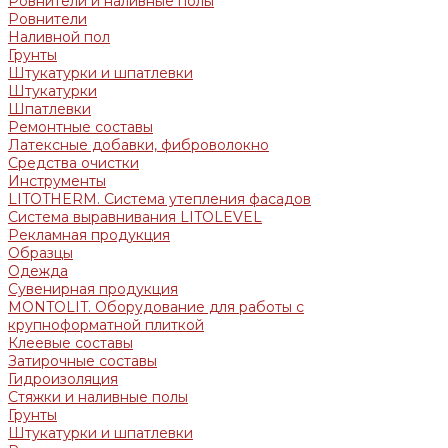
Ровнители и наливные полы
Ровнители
Наливной пол
Грунты
Штукатурки и шпатлевки
Штукатурки
Шпатлевки
Ремонтные составы
Латексные добавки, фиброволокно
Средства очистки
Инструменты
LITOTHERM. Система утепления фасадов
Система выравнивания LITOLEVEL
Рекламная продукция
Образцы
Одежда
Сувенирная продукция
MONTOLIT. Оборудование для работы с
крупноформатной плиткой
Клеевые составы
Затирочные составы
Гидроизоляция
Стяжки и наливные полы
Грунты
Штукатурки и шпатлевки