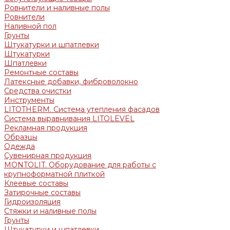
Ровнители и наливные полы
Ровнители
Наливной пол
Грунты
Штукатурки и шпатлевки
Штукатурки
Шпатлевки
Ремонтные составы
Латексные добавки, фиброволокно
Средства очистки
Инструменты
LITOTHERM. Система утепления фасадов
Система выравнивания LITOLEVEL
Рекламная продукция
Образцы
Одежда
Сувенирная продукция
MONTOLIT. Оборудование для работы с
крупноформатной плиткой
Клеевые составы
Затирочные составы
Гидроизоляция
Стяжки и наливные полы
Грунты
Штукатурки и шпатлевки