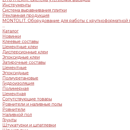
Инструменты
Система выравнивания плитки
Рекламная продукция
MONTOLIT. Оборудование для работы с крупноформатной 
...
Каталог
Новинки
Клеевые составы
Цементные клеи
Дисперсионные клеи
Эпоксидные клеи
Затирочные составы
Цементные
Эпоксидные
Полиуретановые
Гидроизоляция
Полимерная
Цементная
Сопутствующие товары
Ровнители и наливные полы
Ровнители
Наливной пол
Грунты
Штукатурки и шпатлевки