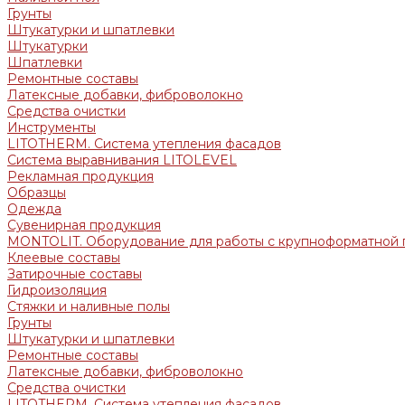
Грунты
Штукатурки и шпатлевки
Штукатурки
Шпатлевки
Ремонтные составы
Латексные добавки, фиброволокно
Средства очистки
Инструменты
LITOTHERM. Система утепления фасадов
Система выравнивания LITOLEVEL
Рекламная продукция
Образцы
Одежда
Сувенирная продукция
MONTOLIT. Оборудование для работы с крупноформатной 
Клеевые составы
Затирочные составы
Гидроизоляция
Стяжки и наливные полы
Грунты
Штукатурки и шпатлевки
Ремонтные составы
Латексные добавки, фиброволокно
Средства очистки
LITOTHERM. Система утепления фасадов