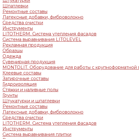
Штукатурки
Шпатлевки
Ремонтные составы
Латексные добавки, фиброволокно
Средства очистки
Инструменты
LITOTHERM. Система утепления фасадов
Система выравнивания LITOLEVEL
Рекламная продукция
Образцы
Одежда
Сувенирная продукция
MONTOLIT. Оборудование для работы с крупноформатной 
Клеевые составы
Затирочные составы
Гидроизоляция
Стяжки и наливные полы
Грунты
Штукатурки и шпатлевки
Ремонтные составы
Латексные добавки, фиброволокно
Средства очистки
LITOTHERM. Система утепления фасадов
Инструменты
Система выравнивания плитки