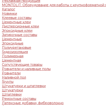
Рекламная продукция
MONTOLIT. Оборудование для работы с крупноформатной 
Каталог
Новинки
Клеевые составы
Цементные клеи
Дисперсионные клеи
Эпоксидные клеи
Затирочные составы
Цементные
Эпоксидные
Полиуретановые
Гидроизоляция
Полимерная
Цементная
Сопутствующие товары
Ровнители и наливные полы
Ровнители
Наливной пол
Грунты
Штукатурки и шпатлевки
Штукатурки
Шпатлевки
Ремонтные составы
Латексные добавки, фиброволокно