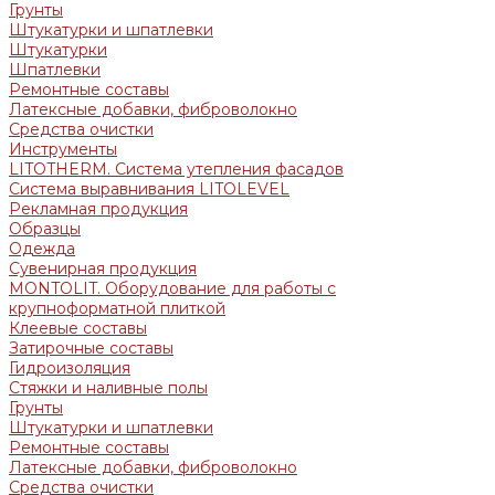
Грунты
Штукатурки и шпатлевки
Штукатурки
Шпатлевки
Ремонтные составы
Латексные добавки, фиброволокно
Средства очистки
Инструменты
LITOTHERM. Система утепления фасадов
Система выравнивания LITOLEVEL
Рекламная продукция
Образцы
Одежда
Сувенирная продукция
MONTOLIT. Оборудование для работы с
крупноформатной плиткой
Клеевые составы
Затирочные составы
Гидроизоляция
Стяжки и наливные полы
Грунты
Штукатурки и шпатлевки
Ремонтные составы
Латексные добавки, фиброволокно
Средства очистки