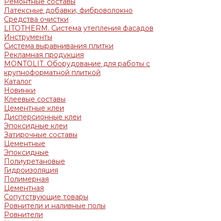
Ремонтные составы
Латексные добавки, фиброволокно
Средства очистки
LITOTHERM. Система утепления фасадов
Инструменты
Система выравнивания плитки
Рекламная продукция
MONTOLIT. Оборудование для работы с
крупноформатной плиткой
Каталог
Новинки
Клеевые составы
Цементные клеи
Дисперсионные клеи
Эпоксидные клеи
Затирочные составы
Цементные
Эпоксидные
Полиуретановые
Гидроизоляция
Полимерная
Цементная
Сопутствующие товары
Ровнители и наливные полы
Ровнители