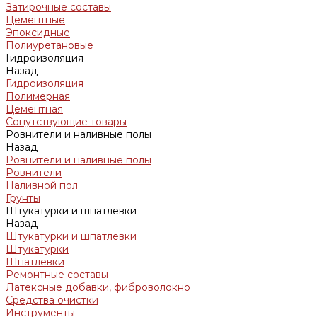
Затирочные составы
Цементные
Эпоксидные
Полиуретановые
Гидроизоляция
Назад
Гидроизоляция
Полимерная
Цементная
Сопутствующие товары
Ровнители и наливные полы
Назад
Ровнители и наливные полы
Ровнители
Наливной пол
Грунты
Штукатурки и шпатлевки
Назад
Штукатурки и шпатлевки
Штукатурки
Шпатлевки
Ремонтные составы
Латексные добавки, фиброволокно
Средства очистки
Инструменты