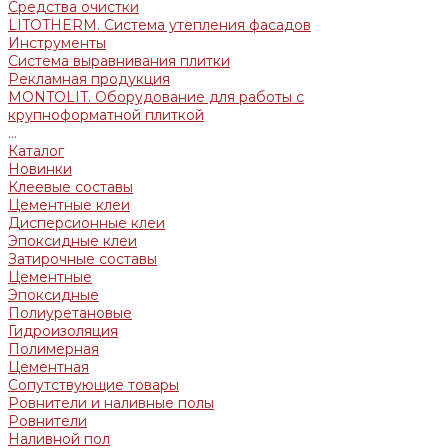
Средства очистки
LITOTHERM. Система утепления фасадов
Инструменты
Система выравнивания плитки
Рекламная продукция
MONTOLIT. Оборудование для работы с
крупноформатной плиткой
...
Каталог
Новинки
Клеевые составы
Цементные клеи
Дисперсионные клеи
Эпоксидные клеи
Затирочные составы
Цементные
Эпоксидные
Полиуретановые
Гидроизоляция
Полимерная
Цементная
Сопутствующие товары
Ровнители и наливные полы
Ровнители
Наливной пол