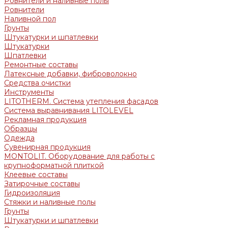
Ровнители и наливные полы
Ровнители
Наливной пол
Грунты
Штукатурки и шпатлевки
Штукатурки
Шпатлевки
Ремонтные составы
Латексные добавки, фиброволокно
Средства очистки
Инструменты
LITOTHERM. Система утепления фасадов
Система выравнивания LITOLEVEL
Рекламная продукция
Образцы
Одежда
Сувенирная продукция
MONTOLIT. Оборудование для работы с
крупноформатной плиткой
Клеевые составы
Затирочные составы
Гидроизоляция
Стяжки и наливные полы
Грунты
Штукатурки и шпатлевки