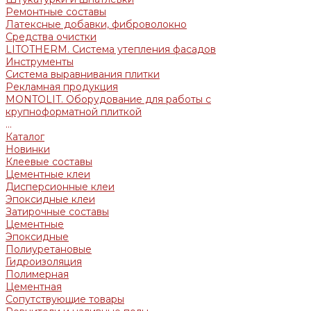
Ремонтные составы
Латексные добавки, фиброволокно
Средства очистки
LITOTHERM. Система утепления фасадов
Инструменты
Система выравнивания плитки
Рекламная продукция
MONTOLIT. Оборудование для работы с
крупноформатной плиткой
...
Каталог
Новинки
Клеевые составы
Цементные клеи
Дисперсионные клеи
Эпоксидные клеи
Затирочные составы
Цементные
Эпоксидные
Полиуретановые
Гидроизоляция
Полимерная
Цементная
Сопутствующие товары