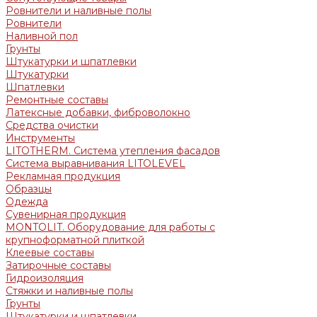
Ровнители и наливные полы
Ровнители
Наливной пол
Грунты
Штукатурки и шпатлевки
Штукатурки
Шпатлевки
Ремонтные составы
Латексные добавки, фиброволокно
Средства очистки
Инструменты
LITOTHERM. Система утепления фасадов
Система выравнивания LITOLEVEL
Рекламная продукция
Образцы
Одежда
Сувенирная продукция
MONTOLIT. Оборудование для работы с
крупноформатной плиткой
Клеевые составы
Затирочные составы
Гидроизоляция
Стяжки и наливные полы
Грунты
Штукатурки и шпатлевки