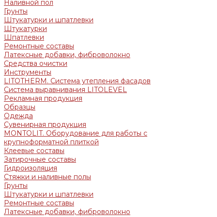
Наливной пол
Грунты
Штукатурки и шпатлевки
Штукатурки
Шпатлевки
Ремонтные составы
Латексные добавки, фиброволокно
Средства очистки
Инструменты
LITOTHERM. Система утепления фасадов
Система выравнивания LITOLEVEL
Рекламная продукция
Образцы
Одежда
Сувенирная продукция
MONTOLIT. Оборудование для работы с
крупноформатной плиткой
Клеевые составы
Затирочные составы
Гидроизоляция
Стяжки и наливные полы
Грунты
Штукатурки и шпатлевки
Ремонтные составы
Латексные добавки, фиброволокно